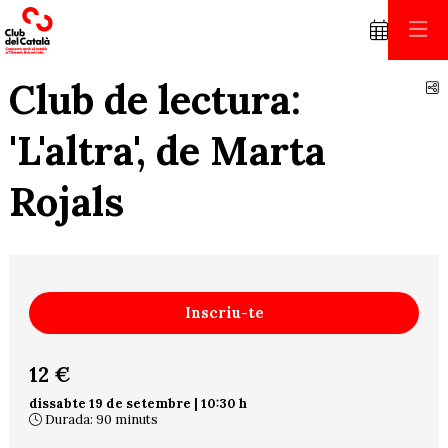
Club de lectura:
C
'L'altra', de Marta
Rojals
Inscriu-te
12 €
dissabte 19 de setembre
|
10:30 h
Durada:
90 minuts