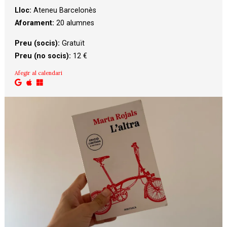
Lloc:
Ateneu Barcelonès
Aforament:
20 alumnes
Preu (socis):
 Gratuït
Preu (no socis):
 12 €
Afegir al calendari