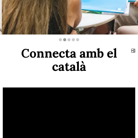
Diapositiva 2 de 5
Connecta amb el
C
català