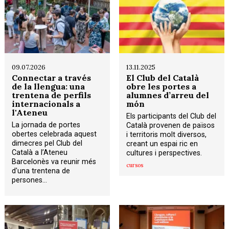
09.07.2026
13.11.2025
Connectar a través
El Club del Català
de la llengua: una
obre les portes a
trentena de perfils
alumnes d’arreu del
internacionals a
món
l'Ateneu
Els participants del Club del
La jornada de portes
Català provenen de països
obertes celebrada aquest
i territoris molt diversos,
dimecres pel Club del
creant un espai ric en
Català a l’Ateneu
cultures i perspectives.
Barcelonès va reunir més
cursos
d'una trentena de
persones...