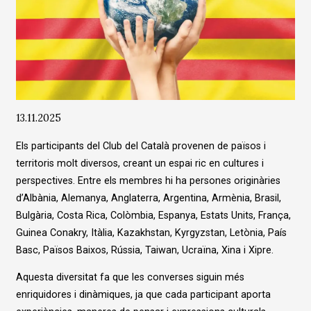
Diapositiva 1 de 1
13.11.2025
Els participants del Club del Català provenen de països i
territoris molt diversos, creant un espai ric en cultures i
perspectives. Entre els membres hi ha persones originàries
d’Albània, Alemanya, Anglaterra, Argentina, Armènia, Brasil,
Bulgària, Costa Rica, Colòmbia, Espanya, Estats Units, França,
Guinea Conakry, Itàlia, Kazakhstan, Kyrgyzstan, Letònia, País
Basc, Països Baixos, Rússia, Taiwan, Ucraïna, Xina i Xipre.
Aquesta diversitat fa que les converses siguin més
enriquidores i dinàmiques, ja que cada participant aporta