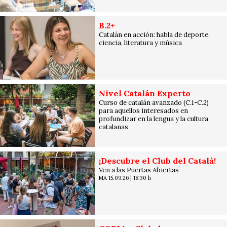
B.2+
Catalán en acción: habla de deporte,
ciencia, literatura y música
Nivel Catalán Experto
Curso de catalán avanzado (C.1-C.2)
para aquellos interesados en
profundizar en la lengua y la cultura
catalanas
¡Descubre el Club del Català!
Ven a las Puertas Abiertas
MA 15.09.26
|
18:30 h