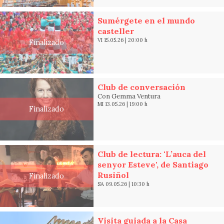
Sumérgete en el mundo
casteller
VI 15.05.26
|
20:00 h
Finalizado
Club de conversación
Con Gemma Ventura
MI 13.05.26
|
19:00 h
Finalizado
Club de lectura: 'L’auca del
senyor Esteve', de Santiago
Rusiñol
Finalizado
SA 09.05.26
|
10:30 h
Visita guiada a la Casa