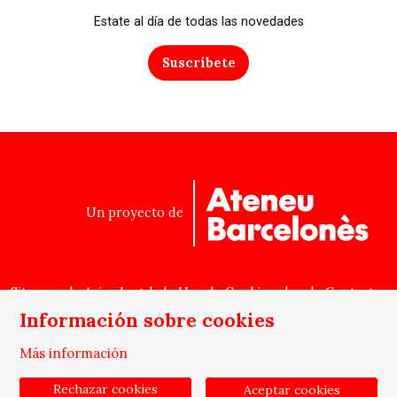
Estate al día de todas las novedades
Suscríbete
Un proyecto de
Sitemap
|
Aviso Legal
|
Uso de Cookies
|
|
Contactar
Información sobre cookies
Link a instagram
Link a whatsapp
Link a butlletí
Más información
Rechazar cookies
Aceptar cookies