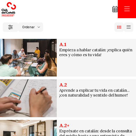
C
Ordenar
Filtrar
Ordenar por
A.1
Empieza a hablar catalán: ¡explica quién
eres y cómo es tu vida!
A.2
Aprende a explicar tu vida en catalán...
¡con naturalidad y sentido del humor!
A.2+
Exprésate en catalán: desde la consulta
del médio hasta a una entrevista de