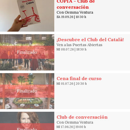
COPIA - Club de
conversación
Con Gemma Ventura
SA 19.09.26
|
10:30 h
¡Descubre el Club del Català!
Ven a las Puertas Abiertas
MI 08.07.26
|
18:30 h
Finalizado
Cena final de curso
MI 01.07.26
|
20:30 h
Finalizado
Club de conversación
Con Gemma Ventura
MI 17.06.26
|
19:00 h
Finalizado