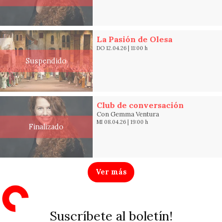
La Pasión de Olesa
DO 12.04.26
|
11:00 h
Suspendido
Club de conversación
Con Gemma Ventura
MI 08.04.26
|
19:00 h
Finalizado
Ver más
Suscríbete al boletín!