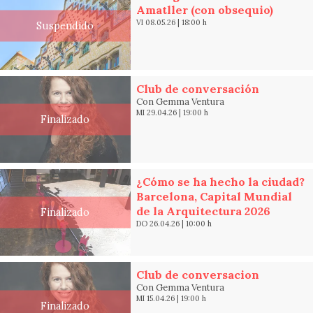
Amatller (con obsequio)
VI 08.05.26
|
18:00 h
Suspendido
Club de conversación
Con Gemma Ventura
MI 29.04.26
|
19:00 h
Finalizado
¿Cómo se ha hecho la ciudad?
Barcelona, Capital Mundial
de la Arquitectura 2026
Finalizado
DO 26.04.26
|
10:00 h
Club de conversacion
Con Gemma Ventura
MI 15.04.26
|
19:00 h
Finalizado